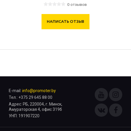
0 отзывов
НАПИСАТЬ ОТЗЫВ
E-mail:
info@promoter.by
Тел.: +375 29 645 88 00
Адрес: РБ, 220004, г. Минск,
Амураторская 4, офис 319б
УНП: 191907220