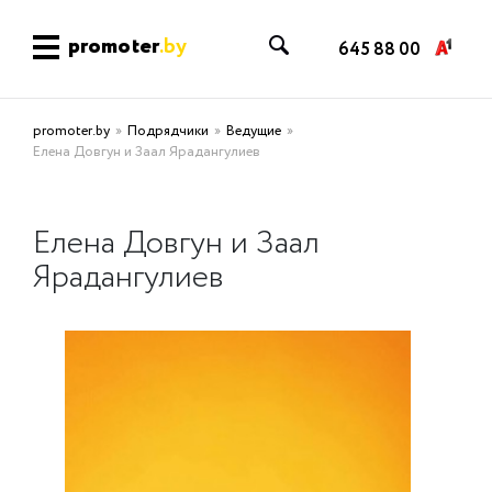
promoter
.by
645 88 00
promoter.by
Подрядчики
Ведущие
Елена Довгун и Заал Ярадангулиев
Елена Довгун и Заал
Ярадангулиев