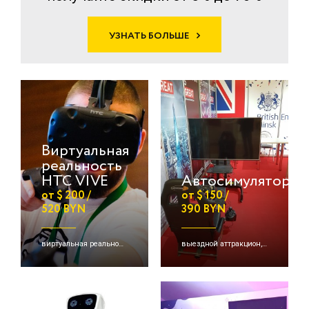
УЗНАТЬ БОЛЬШЕ
Виртуальная
реальность
HTC VIVE
Автосимулятор
от $ 200 /
от $ 150 /
520 BYN
390 BYN
виртуальная реальность, детские активации
выездной аттракцион, виртуальная реальность, авто- и авиасимуляторы и др.