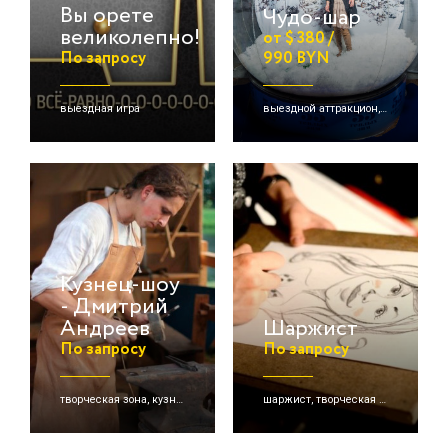
Вы орете
Чудо-шар
великолепно!
от $ 380 /
По запросу
990 BYN
выездная игра
выездной аттракцион, надувные аттракционы/игры
Кузнец-шоу
- Дмитрий
Андреев
Шаржист
По запросу
По запросу
творческая зона, кузнецы
шаржист, творческая зона