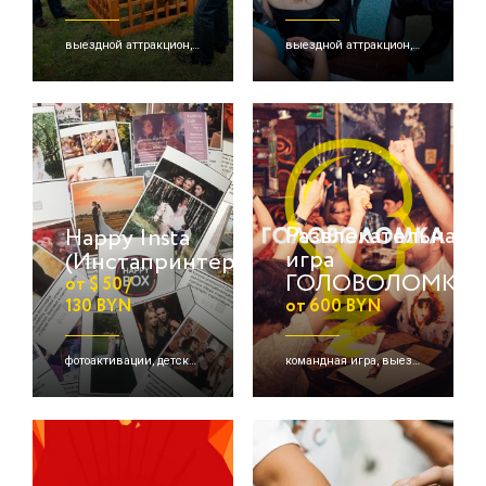
выездной аттракцион, деревянные игры, командная игра
выездной аттракцион, командная игра
Развлекательная
Happy Insta
игра
(Инстапринтер)
ГОЛОВОЛОМКА
от $ 50 /
130 BYN
от 600 BYN
фотоактивации, детские активации
командная игра, выездная игра, online игра и др.