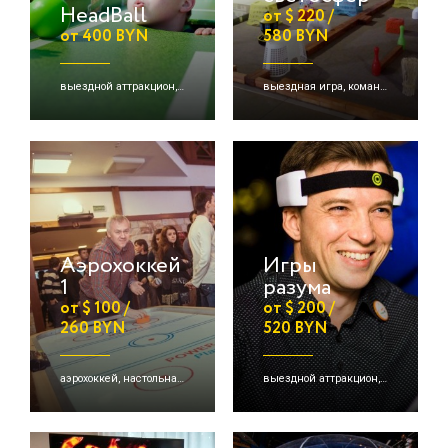
HeadBall
от $ 220 /
от 400 BYN
580 BYN
выездной аттракцион, выездная игра, командная игра и др.
выездная игра, командная игра
Аэрохоккей
Игры
1
разума
от $ 100 /
от $ 200 /
260 BYN
520 BYN
аэрохоккей, настольная игра, выездная игра и др.
выездной аттракцион, детские активации