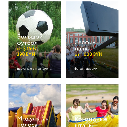
Большой
Селфи-
футбол
палка
от $ 150 /
390 BYN
от 1 000 BYN
надувные аттракционы/игры, командная игра
фотоактивации
Модульная
Командные
полоса
штаны