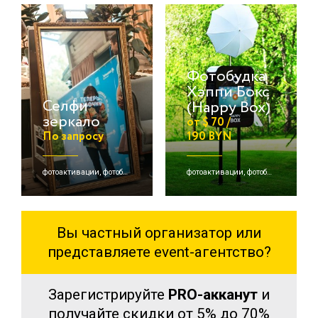
Фотобудка
Хэппи Бокс
Селфи
(Happy Box)
зеркало
от $ 70 /
По запросу
190 BYN
фотоактивации, фотобудки
фотоактивации, фотобудки, детские активации
Вы частный организатор или
представляете event-агентство?
Зарегистрируйте
PRO-акканут
и
получайте скидки от 5% до 70%