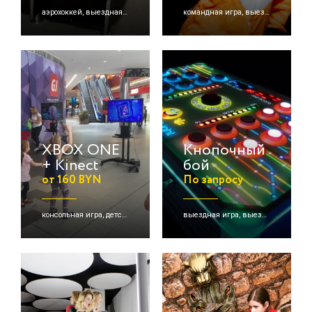
аэрохоккей, выездная игра, настольная игра и др.
командная игра, выездная игра, online игра и др.
XBOX ONE
Кнопочный
+ Kinect
бой
от 160 BYN
По запросу
консольная игра, детские активации
выездная игра, выездной аттракцион, детские активации и др.