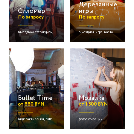
Деревянные
Силомер
игры
По запросу
По запросу
выездной аттракцион, силомер
выездная игра, настольная игра, деревянные игры и др.
Bullet Time
Мозаика
от 880 BYN
от 1 500 BYN
видеоактивация, bullet time
фотоактивации