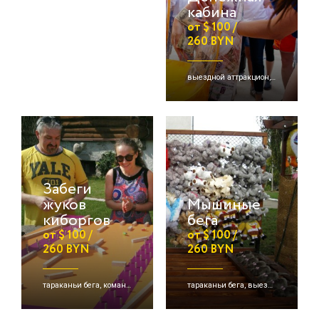
кабина
от $ 100 /
260 BYN
выездной аттракцион, денежные кабины, надувные аттракционы/игры
Забеги
жуков
Мышиные
киборгов
бега
от $ 100 /
от $ 100 /
260 BYN
260 BYN
тараканьи бега, командная игра
тараканьи бега, выездная игра