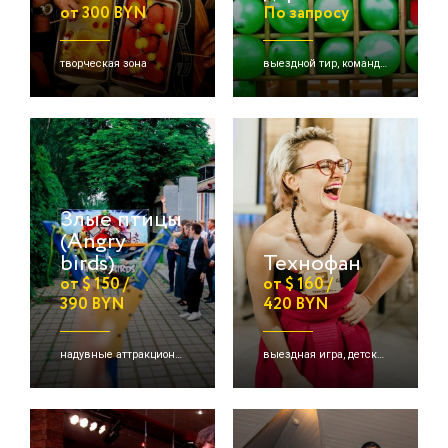
от 300 BYN
По запросу
творческая зона
выездной тир, командная игра, детские активации и др.
Злые птицы
(Angry
birds)
Технофан
от $ 150 /
от $ 160 /
390 BYN
420 BYN
надувные аттракционы/игры, детские активации
выездная игра, детские активации, командная игра