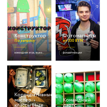
Конструктор
Фотомагниты
По запросу
от 330 BYN
командная игра, выездная игра, цепная реакция
фотоактивации
Корпоративные
мастер-
Командный
классы Elize
дартс