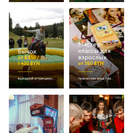
Мастер-
классы для
Бычок
взрослых
от $ 550 /
1 430 BYN
от 380 BYN
выездной аттракцион, родео аттракционы
творческая зона, планетарное рисование, роспись хной и др.