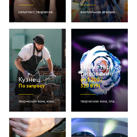
силуэтист, творческая зона
виртуальная реальность, консольная игра, детские активации
Планетарное
рисование
Кузнец
от $ 200 /
По запросу
520 BYN
творческая зона, кузнецы
творческая зона, планетарное рисование, детские активации