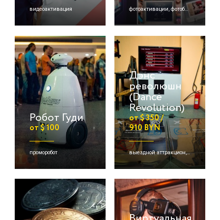
видеоактивация
фотоактивации, фотобудки
Дэнс
революшн
(Dance
Revolution)
Робот Гуди
от $ 350 /
от $ 100
910 BYN
проморобот
выездной аттракцион, детские активации
Виртуальная