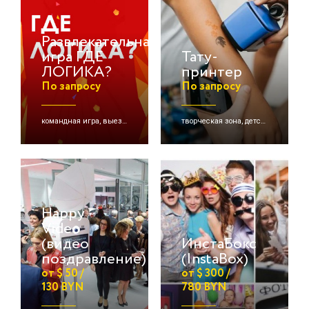
Развлекательная
игра ГДЕ
Тату-
ЛОГИКА?
принтер
По запросу
По запросу
командная игра, выездная игра, детские активации и др.
творческая зона, детские активации, мгновенное тату
Happy
Video
(видео
ИнстаБокс
поздравление)
(InstaBox)
от $ 50 /
от $ 300 /
130 BYN
780 BYN