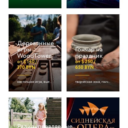
Деревянные
игры
Гончар на
WoodTower
праздник
от $ 140 /
от $ 250 /
370 BYN
650 BYN
настольная игра, выездная игра, деревянные игры и др.
творческая зона, гончарная зона
Радиоуправляемые