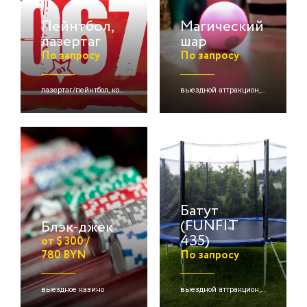
Пейнтбол,
Магический
лазертаг
шар
По запросу
По запросу
лазертаг/пейнтбол, командная игра
выездной аттракцион, детские активации
Батут
(FUNFIT
Блэк-джек
435)
от $ 300 /
780 BYN
По запросу
выездное казино
выездной аттракцион, батуты, детские активации