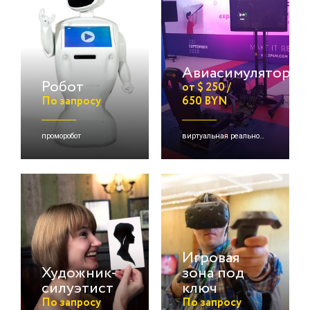
Авиасимулятор
Робот
от $ 250 /
По запросу
650 BYN
проморобот
виртуальная реальность, выездной аттракцион, авто- и авиасимуляторы и др.
Игровая
Художник-
зона под
силуэтист
ключ
По запросу
По запросу