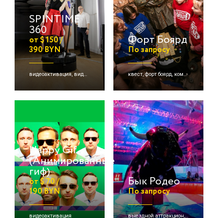
SPINTIME
360
Форт Боярд
от $ 150 /
390 BYN
По запросу
видеоактивация, видеоспиннер 360
квест, форт боярд, командная игра
Happy Gif
(Анимированные
гиф)
Бык Родео
от $ 70 /
190 BYN
По запросу
видеоактивация
выездной аттракцион, родео аттракционы