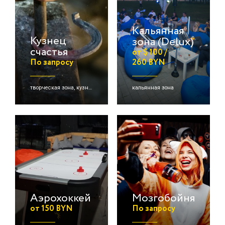
Кальянная
Кузнец
зона (Delux)
счастья
от $ 100 /
По запросу
260 BYN
творческая зона, кузнецы
кальянная зона
Аэрохоккей
Мозгобойня
от 150 BYN
По запросу