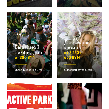
Денежная
Выездной
кабина
тимбилдинг
от $ 250 /
от 380 BYN
650 BYN
квест, выездная игра, командная игра
выездной аттракцион, денежные кабины, командная игра и др.