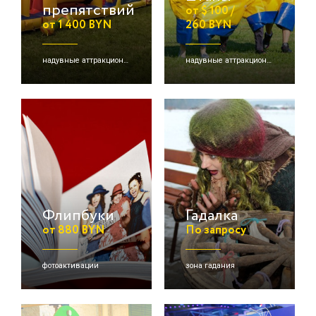
препятствий
от $ 100 /
от 1 400 BYN
260 BYN
надувные аттракционы/игры, выездной аттракцион, командная игра
надувные аттракционы/игры, командная игра, выездная игра
Флипбуки
Гадалка
от 880 BYN
По запросу
фотоактивации
зона гадания