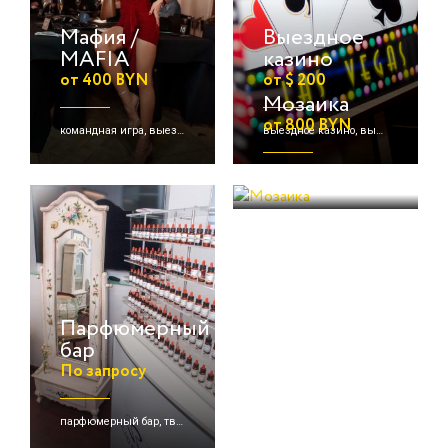
Мафия /
Выездное
MAFIA
казино
от 400 BYN
от $ 200
Мозаика
от 800 BYN
командная игра, выездная игра, игра мафия и др.
выездное казино, выездная игра
командная игра, выездная игра, квиз / quiz
Парфюмерный
бар
По запросу
парфюмерный бар, творческая зона