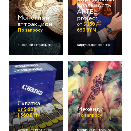
реальность
ARTEL
Монетный
project
аттракцион
от $ 250 /
По запросу
650 BYN
выездной аттракцион, творческая зона
виртуальная реальность, детские активации
Схватка
Мехенди
от $ 600 /
1 560 BYN
По запросу
командная игра, выездная игра
роспись хной, творческая зона