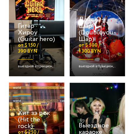
ДаблЮ-
Гитар
Шар
Хироу
(Doubleyou-
(Guitar hero)
Шар)
от $ 150 /
от $ 500 /
390 BYN
1 300 BYN
выездной аттракцион, командная игра
выездной аттракцион, детские активации, надувные аттракционы/игры
Хит зэ рок
(Hit the
Выездное
rock)
караоке
от $ 250 /