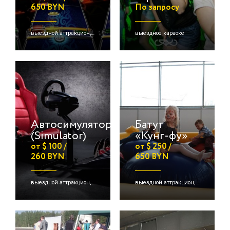
650 BYN
По запросу
выездной аттракцион, выездная игра, детские активации и др.
выездное караоке
Автосимулятор
Батут
(Simulator)
«Кунг-фу»
от $ 100 /
от $ 250 /
260 BYN
650 BYN
выездной аттракцион, авто- и авиасимуляторы, детские активации и др.
выездной аттракцион, батуты, детские активации