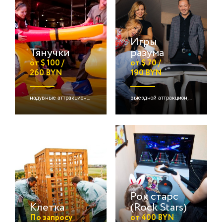
Игры
Тянучки
разума
от $ 100 /
от $ 70 /
260 BYN
190 BYN
надувные аттракционы/игры, командная игра, выездной аттракцион
выездной аттракцион, детские активации
Рок старс
Клетка
(Rock Stars)
По запросу
от 400 BYN