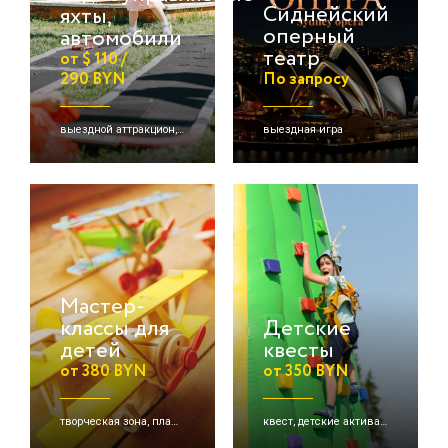
Сиднейский
яхты,
оперный
автомобили
театр
от $ 110 /
290 BYN
По запросу
выездной аттракцион, детские активации, командная игра
выездная игра
Мастер-
классы для
Детские
детей
квесты
от 380 BYN
от 350 BYN
творческая зона, планетарное рисование, детские активации
квест, детские активации