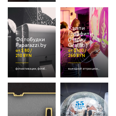
Хэппи
Граффити
Фотобудки
(Happy
Paparazzi.by
Graffiti)
от $ 80 /
от $ 100 /
210 BYN
260 BYN
фотоактивации, фотобудки, детские активации
выездной аттракцион, творческая зона, фотоактивации и др.